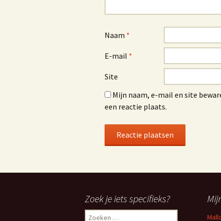
Naam
*
E-mail
*
Site
Mijn naam, e-mail en site bewar
een reactie plaats.
Zoek je iets specifieks?
Mij
Zoeken
Mall