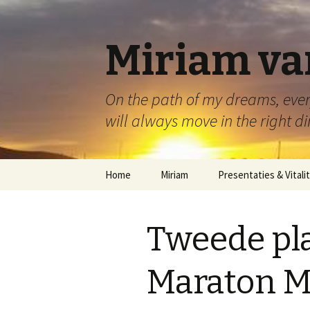
Miriam va
On the path of my dreams, every
will always move in the right di
Naar
Home
Miriam
Presentaties & Vitalit
de
inhoud
springen
Tweede pla
Maraton M