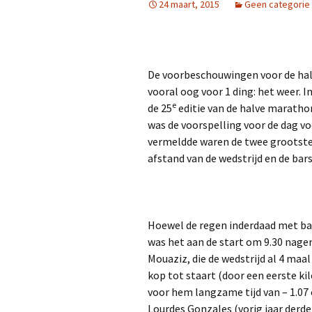
24 maart, 2015
Geen categorie
De voorbeschouwingen voor de ha
vooral oog voor 1 ding: het weer. I
e
de 25
editie van de halve marathon
was de voorspelling voor de dag vo
vermeldde waren de twee grootste 
afstand van de wedstrijd en de ba
Hoewel de regen inderdaad met bak
was het aan de start om 9.30 nage
Mouaziz, die de wedstrijd al 4 maal
kop tot staart (door een eerste ki
voor hem langzame tijd van – 1.07 
Lourdes Gonzales (vorig jaar derde