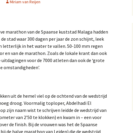
Miriam van Reijen
lve marathon van de Spaanse kuststad Malaga hadden
n de stad waar 300 dagen per jaar de zon schijnt, leek
 letterlijk in het water te vallen. 50-100 mm regen
or en van de marathon. Zoals de lokale krant dan ook
uitdagingen voor de 7000 atleten dan ook de ‘grote
rse omstandigheden’.
ken uit de hemel viel op de ochtend van de wedstrijd
noeg droog. Voormalig toploper, Abdelhadi El
 op zijn naam wist te schrijven leidde de wedstrijd van
lometer van 2’50 te klokken) en kwam in – een voor
over de finish. Bij de vrouwen was het de Spaanse
 bij de halve marathon van Leiden) die de wedstrijd