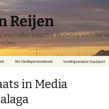
n Reijen
 small effort is worth it. By putting each step 
rection.
eit
Het Hardloperskookboek
Voedingsanalyse (top)sport
ats in Media
alaga