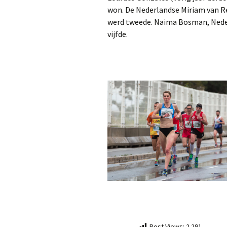
won. De Nederlandse Miriam van Re
werd tweede. Naima Bosman, Neder
vijfde.
Post Views:
2.291