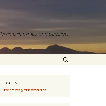
with consciousness and passion I
Zoeken
naar:
Tweets
Tweets van @miriamvanreijen